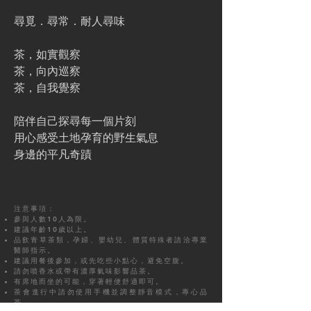
尋覓．尋常．耐人尋味
茶，如實觀察
茶，向內巡察
茶，自我覺察
陪伴自己探尋每一個片刻
用心感受土地孕育的野生氣息
身邊的平凡奇蹟
注意事項：
參與人數10人為限。
建議年齡10歲以上。
品飲青草茶類，孕婦、嬰幼兒、體質特殊者請洽專業
醫師指示。
建議用餐後參加，或先吃些小點心，避免空腹。
請勿噴香水或帶有濃厚氣味影響品茶。
有席地而坐的可能，穿著輕便舒適即可。
茶會進行中請勿使用手機並調整靜音模式，專心品
茶。